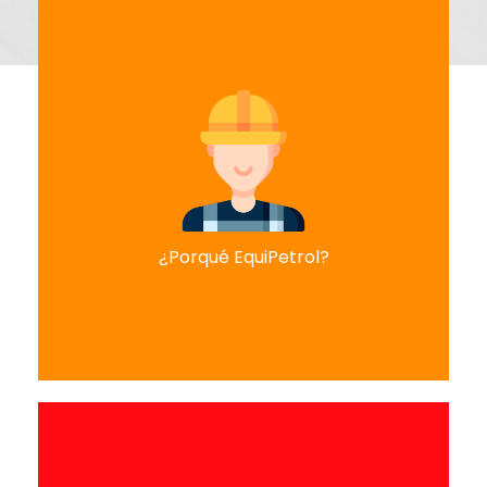
EQUIPETROL
EquiPetrol ha tenido la capacidad para adaptarse
y consolidar su liderazgo en todo el territorio
nacional. Gracias a la gran experiencia adquirida lo
largo de sus más de 12 años, el Grupo EquiPetrol se
ha ido diversificando en importantes segmentos
¿Porqué EquiPetrol?